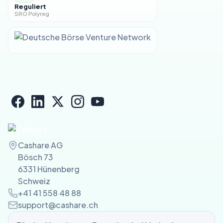
Reguliert
SRO Polyreg
Cashare AG
Bösch 73
6331 Hünenberg
Schweiz
+41 41 558 48 88
support@cashare.ch