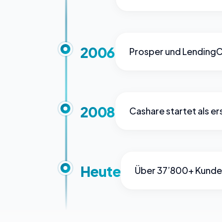
2006
Prosper und LendingCl
2008
Cashare startet als 
Heute
Über 37’800+ Kunden