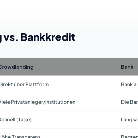
 vs. Bankkredit
Crowdlending
Bank
Direkt über Plattform
Bank al
Viele Privatanleger/Institutionen
Die Ban
Schnell (Tage)
Langsa
Höhe Transparenz
Begren