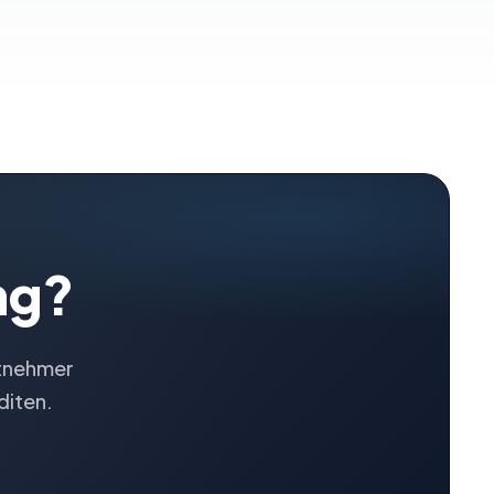
ng?
itnehmer
diten.