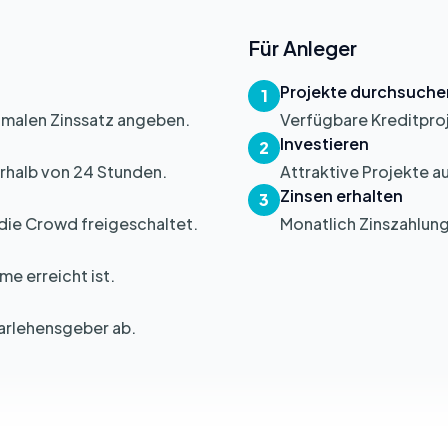
Für Anleger
Projekte durchsuche
1
malen Zinssatz angeben.
Verfügbare Kreditpro
Investieren
2
erhalb von 24 Stunden.
Attraktive Projekte a
Zinsen erhalten
3
 die Crowd freigeschaltet.
Monatlich Zinszahlung
e erreicht ist.
Darlehensgeber ab.