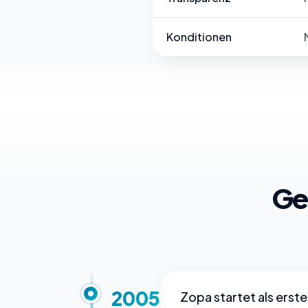
Konditionen
Ge
2005
Zopa startet als erst