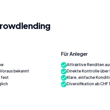
Crowdlending
Für Anleger
ne
Attraktive Renditen au
m Voraus bekannt
Direkte Kontrolle über 
 fest
Klare, einfache Kondi
lich
Diversifikation ab CHF