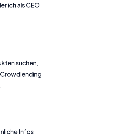
er ich als CEO
dukten suchen,
5 Crowdlending
.
nliche Infos