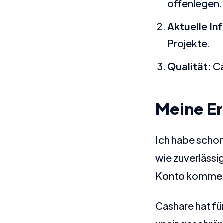
offenlegen.
Aktuelle In
Projekte.
Qualität:
Ca
Meine E
Ich habe schon 
wie zuverlässi
Konto komme
Cashare hat fü