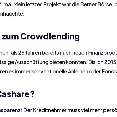
rma. Mein letztes Projekt war die Berner Börse, d
inhauchte.
 zum Crowdlending
 mehr als 25 Jahren bereits nach neuen Finanzpro
ässige Ausschüttung bieten konnten. Bis ich 201
en es immer konventionelle Anleihen oder Fonds
ashare?
nsparenz:
Der Kreditnehmer muss viel mehr persö