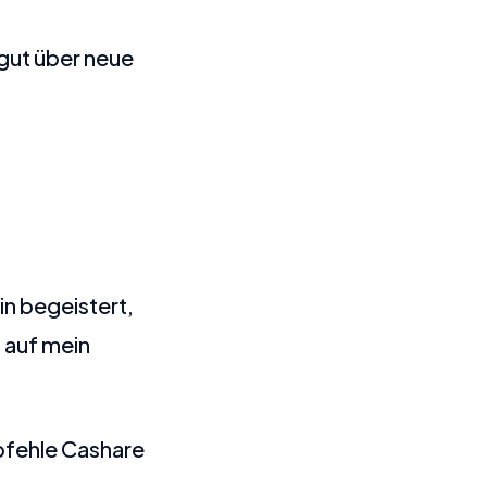
 gut über neue
in begeistert,
 auf mein
mpfehle Cashare