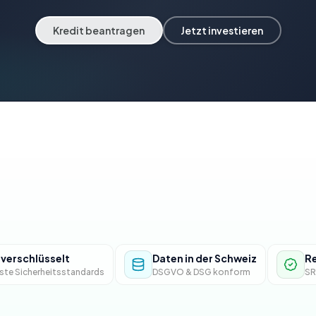
Kredit beantragen
Jetzt investieren
verschlüsselt
Daten in der Schweiz
Re
te Sicherheitsstandards
DSGVO & DSG konform
SR