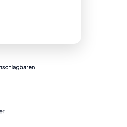
 unschlagbaren
er