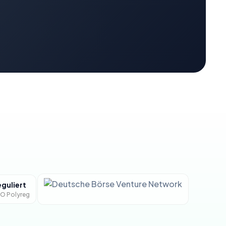
guliert
O Polyreg