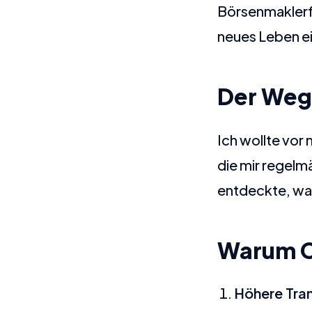
Börsenmaklerfi
neues Leben e
Der Weg
Ich wollte vor
die mir regelm
entdeckte, war
Warum C
Höhere Tra