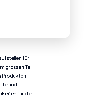
aufstellen für
em grossen Teil
on Produkten
dite und
keiten für die