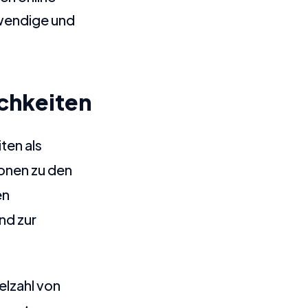
fwendige und
chkeiten
ten als
onen zu den
en
nd zur
elzahl von