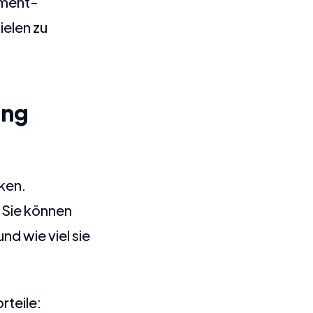
tment-
ielen zu
ing
ken.
. Sie können
nd wie viel sie
rteile: