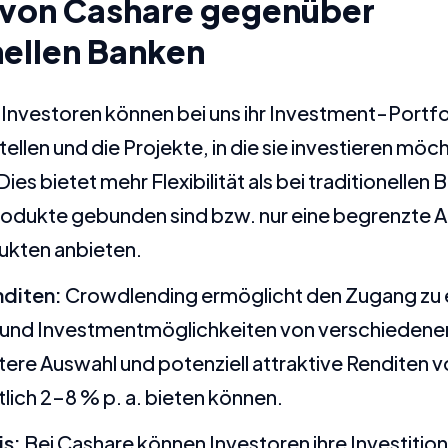
e von Cashare gegenüber
nellen Banken
Investoren können bei uns ihr Investment-Portfol
len und die Projekte, in die sie investieren möch
ies bietet mehr Flexibilität als bei traditionellen 
rodukte gebunden sind bzw. nur eine begrenzte 
kten anbieten.
nditen:
Crowdlending ermöglicht den Zugang zu ei
 und Investmentmöglichkeiten von verschiedenen
itere Auswahl und potenziell attraktive Renditen 
lich 2–8 % p. a. bieten können.
is:
Bei Cashare können Investoren ihre Investition