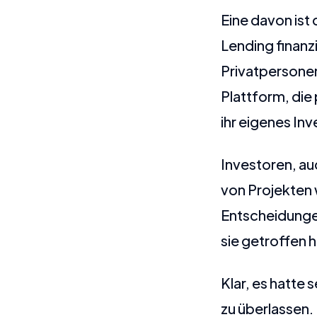
Eine davon is
Lending finanz
Privatpersone
Plattform, die 
ihr eigenes I
Investoren, au
von Projekten w
Entscheidungen
sie getroffen h
Klar, es hatte
zu überlassen.