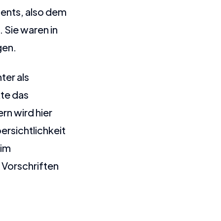
ments, also dem
 Sie waren in
gen.
ter als
kte das
rn wird hier
ersichtlichkeit
 im
 Vorschriften