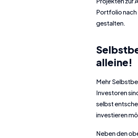
Projekten zur 
Portfolio nach 
gestalten.
Selbstb
alleine!
Mehr Selbstbes
Investoren sin
selbst entschei
investieren m
Neben den oben