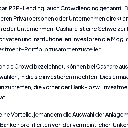
t das P2P-Lending, auch Crowdlending genannt. 
ieren Privatpersonen oder Unternehmen direkt a
n oder Unternehmen. Cashare ist eine Schweize
privaten und institutionellen Investoren die Mögli
nvestment-Portfolio zusammenzustellen.
ch als Crowd bezeichnet, können bei Cashare aus 
ählen, in die sie investieren möchten. Dies ermäc
 zu treffen, die vorher der Bank- bzw. Investme
at.
 seine Vorteile, jemandem die Auswahl der Anlage
 Banken profitierten von der vermeintlichen Unke