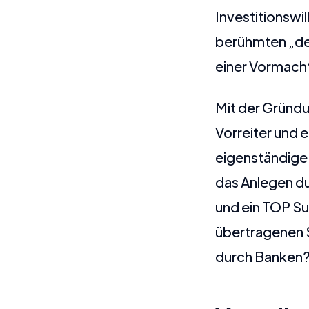
Investitionswi
berühmten „den
einer Vormacht
Mit der Gründu
Vorreiter und 
eigenständige 
das Anlegen du
und ein TOP Su
übertragenen S
durch Banken?