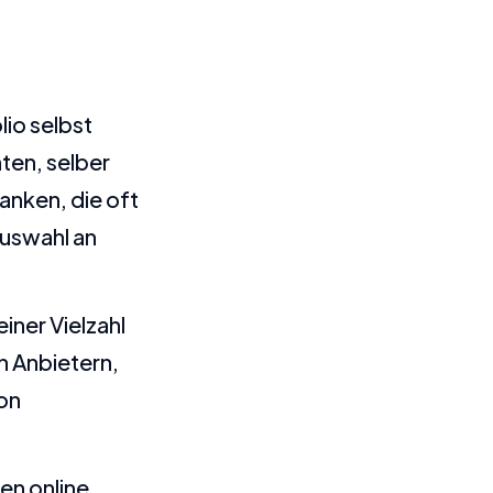
io selbst
ten, selber
Banken, die oft
Auswahl an
ner Vielzahl
 Anbietern,
von
en online