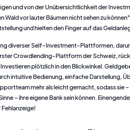
lligen und von der Unübersichtlichkeit der Invest
 Wald vor lauter Bäumen nicht sehen zu können".
stellung und hielten den Finger auf das Geldanle
ng diverser Self-Investment-Plattformen, darun
erster Crowdlending-Plattform der Schweiz, rüc
Investieren plötzlich in den Blickwinkel. Geldgebe
rch intuitive Bedienung, einfache Darstellung, Üb
pportteam mehr als leicht gemacht, sodass sie –
inne – ihre eigene Bank sein können. Einengende
 Fehlanzeige!