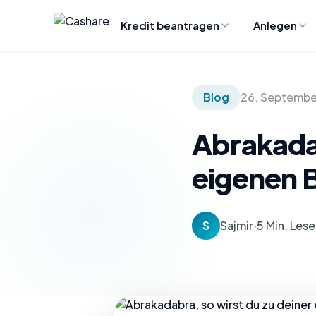
Kredit beantragen
Anlegen
Blog
26. Septembe
Abrakadab
eigenen 
S
Sajmir
·
5 Min. Lese