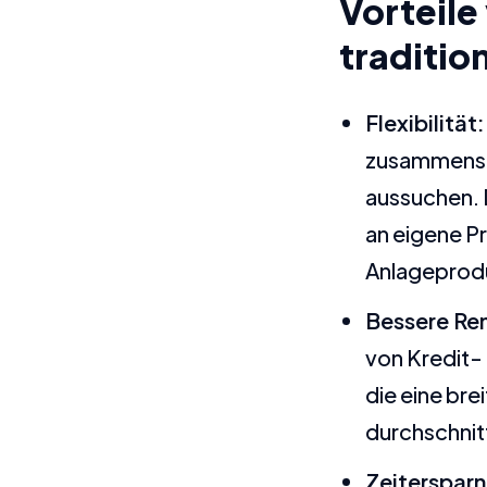
Vorteil
traditio
Flexibilität:
zusammenstel
aussuchen. D
an eigene P
Anlageprodu
Bessere Re
von Kredit-
die eine bre
durchschnitt
Zeitersparn