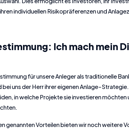
Auswahl. Dies ermöglicht es Investoren, ihr Inves
ihren individuellen Risikopräferenzen und Anlagez
estimmung: Ich mach mein D
timmung für unsere Anleger als traditionelle Ban
d bei uns der Herr ihrer eigenen Anlage-Strategie
den, in welche Projekte sie investieren möchten u
öchten.
 genannten Vorteilen bieten wir noch weitere Vo