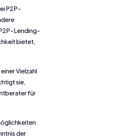
Bei P2P-
ndere
r P2P-Lending-
chkeit bietet,
einer Vielzahl
htigt sie,
ntberater für
möglichkeiten
nntnis der