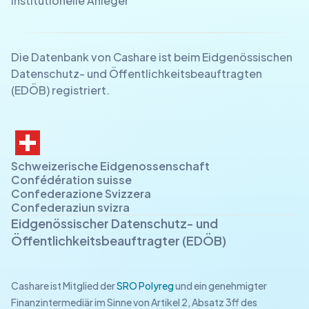
Institutionelle Anleger
Die Datenbank von Cashare ist beim Eidgenössischen
Datenschutz- und Öffentlichkeitsbeauftragten
(EDÖB) registriert.
Schweizerische Eidgenossenschaft
Confédération suisse
Confederazione Svizzera
Confederaziun svizra
Eidgenössischer Datenschutz- und
Öffentlichkeitsbeauftragter (EDÖB)
Cashare ist Mitglied der
SRO Polyreg
und ein genehmigter
Finanzintermediär im Sinne von Artikel 2, Absatz 3ff des