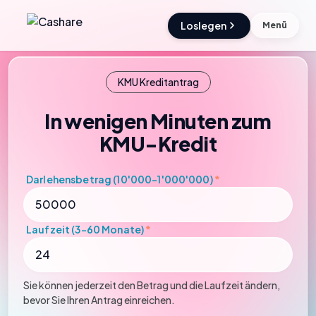
Loslegen
Menü
KMU Kreditantrag
In wenigen Minuten zum
KMU-Kredit
Darlehensbetrag (10'000-1'000'000)
*
Laufzeit (3-60 Monate)
*
Sie können jederzeit den Betrag und die Laufzeit ändern,
bevor Sie Ihren Antrag einreichen.