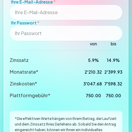
Ihre E-Mail-Adresse
*
Ihr Passwort
*
von
bis
Zinssatz
5.9%
14.9%
Monatsrate*
2'210.32
2'399.93
Zinskosten*
3'047.68
7'598.32
Plattformgebühr*
750.00
750.00
*Die effektiven Werte hängen von Ihrem Betrag, der Laufzeit
und dem Zinssatz Ihres Darlehens ab. Sobald Sie den Antrag
eingereicht haben, können wir Ihnen ein individuelles